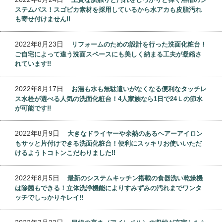
ステムバス！スゴピカ素材を採用しているから水アカも皮脂汚れ
も寄せ付けません!!
2022年8月23日
リフォームのための設計を行った洗面化粧台！
ご自宅によって違う洗面スペースにも美しく納まる工夫が凝縮さ
れています!!
2022年8月17日
お湯も水も無駄遣いがなくなる便利なタッチレ
ス水栓が選べる人気の洗面化粧台！4人家族なら1日で24Ｌの節水
が可能です!!
2022年8月9日
大きなドライヤーや余熱のあるヘアーアイロン
もサッと片付けできる洗面化粧台！便利にスッキリお使いいただ
けるようトコトンこだわりました!!
2022年8月5日
最新のシステムキッチン搭載の食器洗い乾燥機
は除菌もできる！立体洗浄機能によりすみずみの汚れまでワンタ
ッチでしっかりキレイ!!