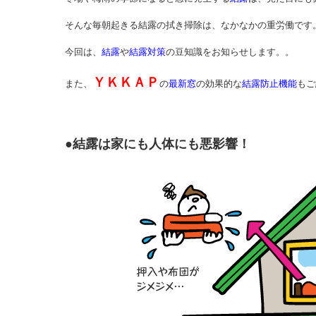
そんな毎朝起きる結露の拭き掃除は、なかなかの重労働です
今回は、
結露
や
結露対策
の豆知識をお知らせします。。
ＹＫＫＡＰ
また、
の
最新窓
の効果的な
結露防止機能
もご
●結露は家にも人体にも悪影響！