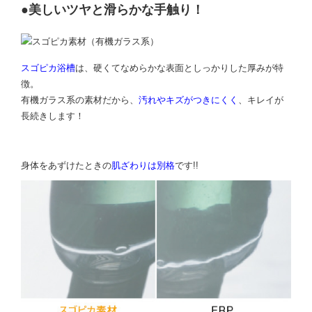
●美しいツヤと滑らかな手触り！
スゴピカ浴槽
は、
硬くてなめらかな表面と
しっかりした厚みが特
徴。
有機ガラス系の素材だから、
汚れやキズがつきにくく
、キレイが
長続きします！
身体をあずけたときの
肌ざわりは別格
です!!