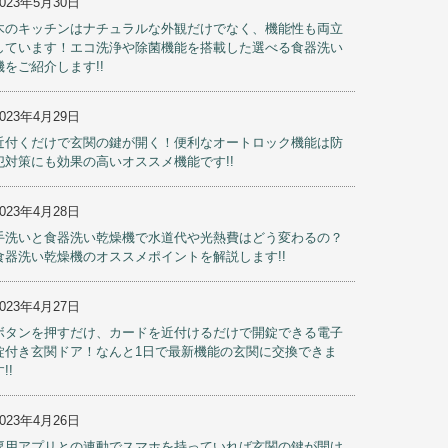
2023年5月30日
木のキッチンはナチュラルな外観だけでなく、機能性も両立
しています！エコ洗浄や除菌機能を搭載した選べる食器洗い
機をご紹介します!!
2023年4月29日
近付くだけで玄関の鍵が開く！便利なオートロック機能は防
犯対策にも効果の高いオススメ機能です!!
2023年4月28日
手洗いと食器洗い乾燥機で水道代や光熱費はどう変わるの？
食器洗い乾燥機のオススメポイントを解説します!!
2023年4月27日
ボタンを押すだけ、カードを近付けるだけで開錠できる電子
錠付き玄関ドア！なんと1日で最新機能の玄関に交換できま
!!
2023年4月26日
専用アプリとの連動でスマホを持っていれば玄関の鍵が開け