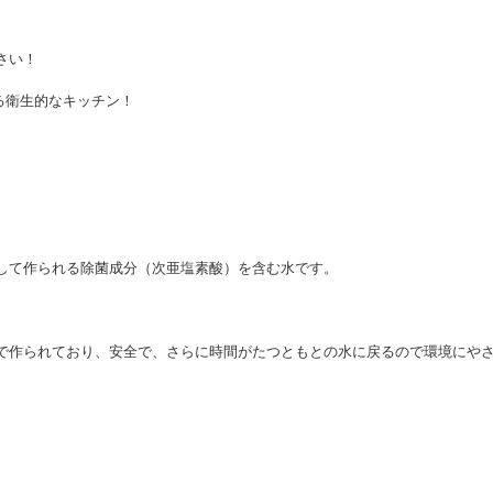
さい！
る衛生的なキッチン！
して作られる除菌成分（次亜塩素酸）を含む水です。
で作られており、安全で、さらに時間がたつともとの水に戻るので環境にや