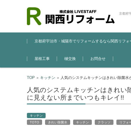
京都府
コンテンツに移動
京都府宇治市・城陽市でリフォームするなら関西リフォ
屋根工事
樋交換
お問合せ
TOP
キッチン
人気のシステムキッチンはきれい除菌水
>
>
人気のシステムキッチンはきれい
に見えない所までいつもキレイ!!
キッチン
TOTO
きれい除菌水
キッチン
クラッソ
リフォ