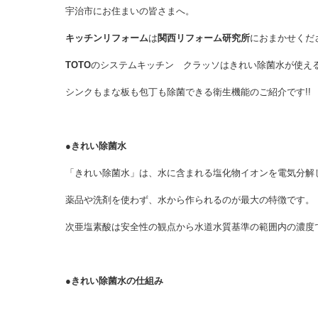
宇治市にお住まいの皆さまへ。
キッチンリフォーム
は
関西リフォーム研究所
におまかせくだ
TOTO
のシステムキッチン クラッソはきれい除菌水が使え
シンクもまな板も包丁も除菌できる衛生機能のご紹介です!!
●きれい除菌水
「きれい除菌水」は、水に含まれる塩化物イオンを電気分解
薬品や洗剤を使わず、水から作られるのが最大の特徴です。
次亜塩素酸は安全性の観点から水道水質基準の範囲内の濃度
●きれい除菌水の仕組み