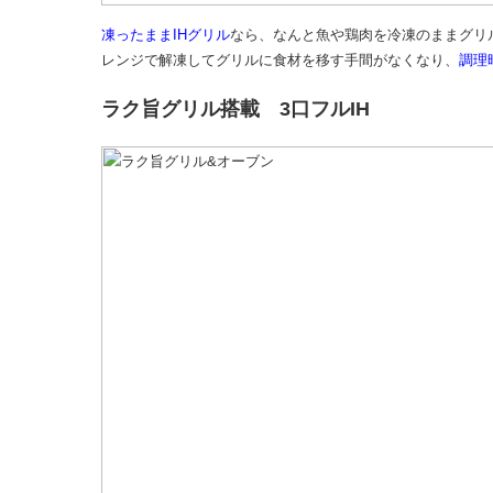
凍ったままIHグリル
なら、なんと魚や鶏肉を冷凍のままグリ
レンジで解凍してグリルに食材を移す手間がなくなり、
調理
ラク旨グリル搭載 3口フルIH