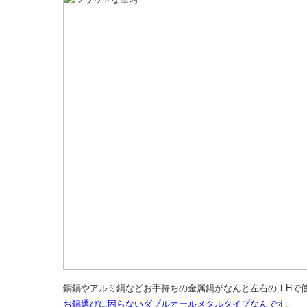
銅鍋やアルミ鍋などお手持ちの金属鍋がなんと左右のⅠHで
お鍋選びに困らないダブルオールメタルタイプなんです
。