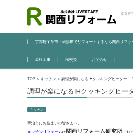
京都府
コンテンツに移動
京都府宇治市・城陽市でリフォームするなら関西リフォ
屋根工事
樋交換
お問合せ
TOP
キッチン
調理が楽になるIHクッキングヒーター！３
>
>
調理が楽になるIHクッキングヒータ
キッチン
宇治市にお住まいの皆さまへ。
関西リフォーム研究所
キッチンリフォーム
は
にお