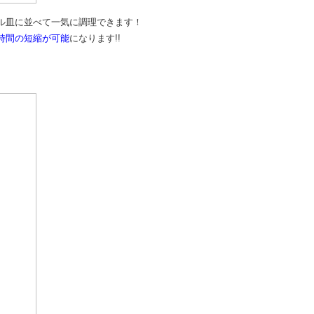
ル皿に並べて一気に調理できます！
時間の短縮が可能
になります!!