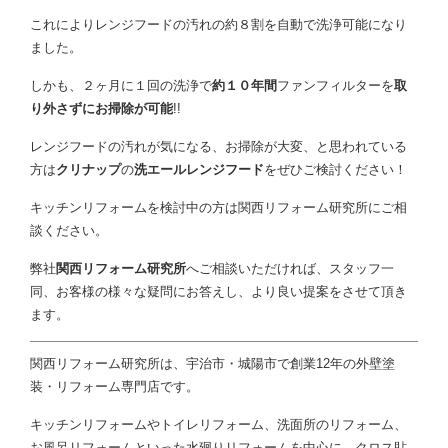
これによりレンジフードの汚れの約８割を自動で洗浄可能になり
ました。
しかも、２ヶ月に１回の洗浄で
約１０年間
ファンフィルターを
取
り外さずにお掃除が可能
!!
レンジフードの汚れが気になる、お掃除が大変、と思われている
方は
クリナップ
の
洗エールレンジフード
をぜひご検討ください！
キッチンリフォームを検討中の方は関西リフォーム研究所にご相
談ください。
弊社
関西リフォーム研究所
へご相談いただければ、スタッフ一
同、お客様の様々な疑問にお答えし、より良い提案をさせて頂き
ます。
関西リフォーム研究所は、宇治市・城陽市で創業12年の外壁塗
装・リフォーム専門店です。
キッチンリフォームやトイレリフォーム、洗面所のリフォーム、
お風呂リフォームといった水廻りリフォームを中心に、クロス貼