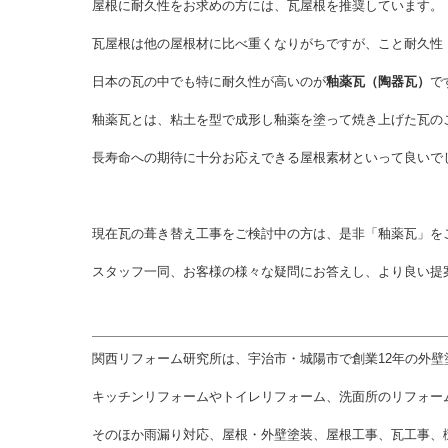
屋根に耐久性をお求めの方には、瓦屋根を推奨しています。
瓦屋根は他の屋根材に比べ重くなりがちですが、こと耐久性
日本の瓦の中でも特に耐久性が高いのが
釉薬瓦（陶器瓦）
で
釉薬瓦とは、粘土を型で成形し釉薬を塗って焼き上げた瓦の
長寿命への期待に十分お応えできる屋根素材といって良いで
現在瓦の葺き替え工事をご検討中の方は、是非「釉薬瓦」を
スタッフ一同、お客様の様々な疑問にお答えし、より良い提
関西リフォーム研究所は、宇治市・城陽市で創業12年の外壁
キッチンリフォームやトイレリフォーム、洗面所のリフォー
そのほか雨漏り対応、屋根・外壁塗装、屋根工事、瓦工事、