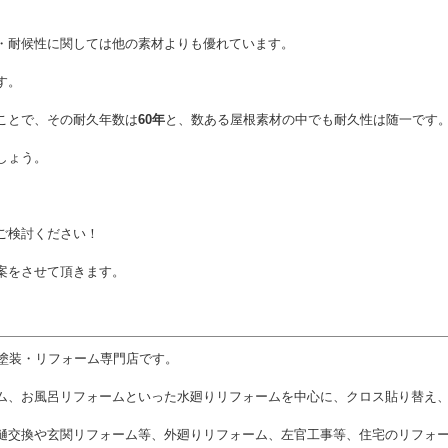
・耐候性に関しては他の素材よりも優れています。
す。
ことで、その耐久年数は
60年
と、数ある屋根素材の中でも耐久性は随一です
しょう。
ご検討ください！
案をさせて頂きます。
塗装・リフォーム専門店です。
ム、お風呂リフォームといった水廻りリフォームを中心に、クロス貼り替え、
樋交換や玄関リフォーム等、外廻りリフォーム、左官工事等、住宅のリフォ