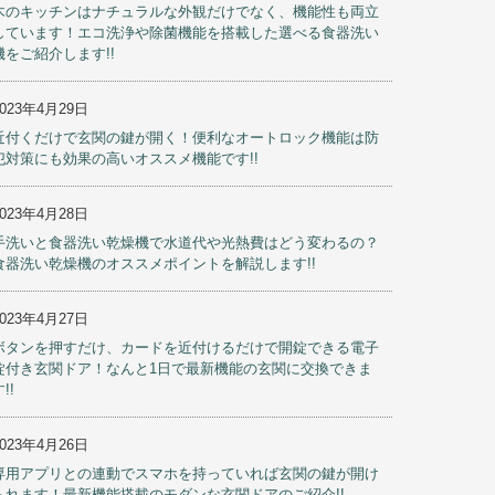
木のキッチンはナチュラルな外観だけでなく、機能性も両立
しています！エコ洗浄や除菌機能を搭載した選べる食器洗い
機をご紹介します!!
2023年4月29日
近付くだけで玄関の鍵が開く！便利なオートロック機能は防
犯対策にも効果の高いオススメ機能です!!
2023年4月28日
手洗いと食器洗い乾燥機で水道代や光熱費はどう変わるの？
食器洗い乾燥機のオススメポイントを解説します!!
2023年4月27日
ボタンを押すだけ、カードを近付けるだけで開錠できる電子
錠付き玄関ドア！なんと1日で最新機能の玄関に交換できま
!!
2023年4月26日
専用アプリとの連動でスマホを持っていれば玄関の鍵が開け
られます！最新機能搭載のモダンな玄関ドアのご紹介!!